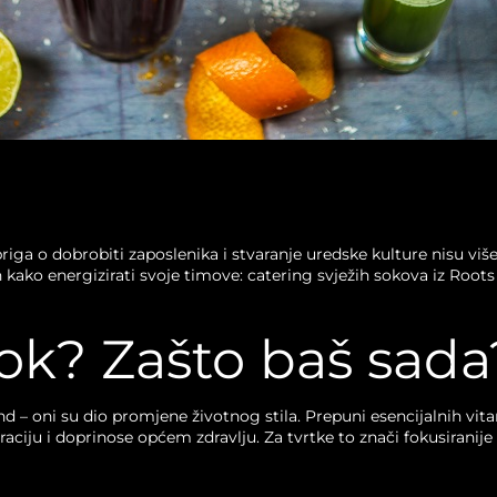
a o dobrobiti zaposlenika i stvaranje uredske kulture nisu više 
kako energizirati svoje timove: catering svježih sokova iz Roots
sok? Zašto baš sada
nd – oni su dio promjene životnog stila. Prepuni esencijalnih vit
aciju i doprinose općem zdravlju. Za tvrtke to znači fokusiranije