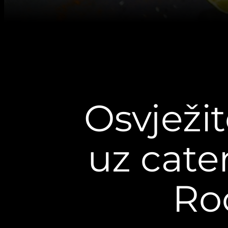
Osvježi
uz cater
Ro