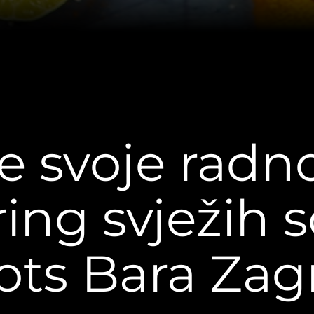
te svoje radn
ing svježih 
ots Bara Zag