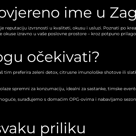
rovjereno ime u Za
e reputaciju izvrsnosti u kvaliteti, okusu i usluzi. Poznati po k
 okuse izravno u vaše poslovne prostore – kroz potpuno prilagodl
ogu očekivati?
aš tim preferira zeleni detox, citrusne imunološke shotove ili sla
olaze spremni za konzumaciju, idealni za sastanke, timske evente 
moguće, surađujemo s domaćim OPG-ovima i nabavljamo sezonske
vaku priliku