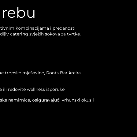
grebu
reativnim kombinacijama i predanosti
jiv catering svježih sokova za tvrtke.
tke tropske mješavine, Roots Bar kreira
ili redovite wellness isporuke.
 namirnice, osiguravajući vrhunski okus i