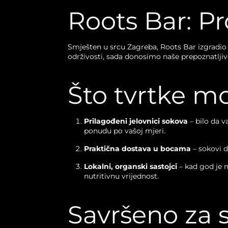
Roots Bar: P
Smješten u srcu Zagreba, Roots Bar izgradio j
održivosti, sada donosimo naše prepoznatljive
Što tvrtke m
Prilagođeni jelovnici sokova
– bilo da v
ponudu po vašoj mjeri.
Praktična dostava u bocama
– sokovi d
Lokalni, organski sastojci
– kad god je 
nutritivnu vrijednost.
Savršeno za s