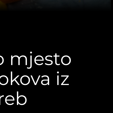
o mjesto
sokova iz
reb