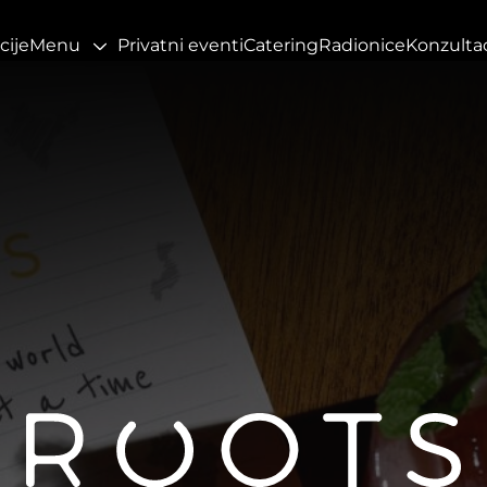
cije
Menu
Privatni eventi
Catering
Radionice
Konzultac