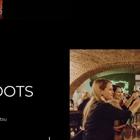
OOTS
tsu