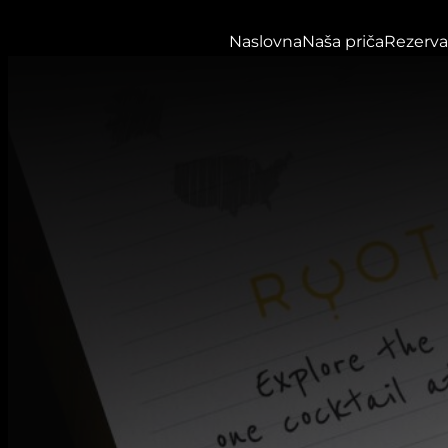
Naslovna
Naša priča
Rezerva