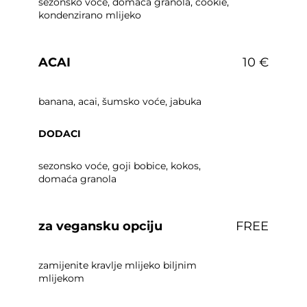
sezonsko voće, domaća granola, cookie,
kondenzirano mlijeko
ACAI
10 €
banana, acai, šumsko voće, jabuka
DODACI
sezonsko voće, goji bobice, kokos,
domaća granola
za vegansku opciju
FREE
zamijenite kravlje mlijeko biljnim
mlijekom